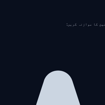
ین کا موازنہ کریں: