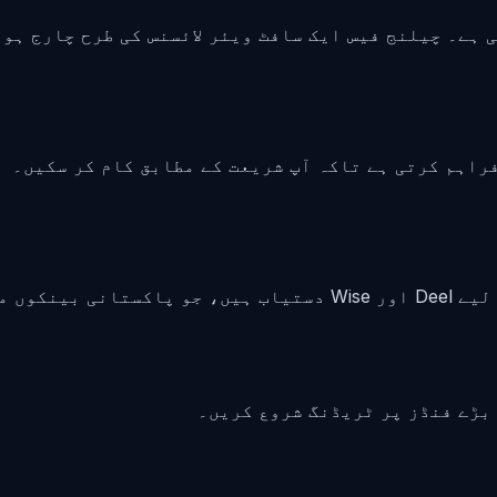
فیس ایک سافٹ ویئر لائسنس کی طرح چارج ہوتی ہے اور پے آؤٹس Deel 
 بناتے ہیں۔
 بڑے فنڈز پر ٹریڈنگ شروع کریں۔