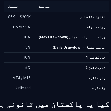
خصوصیت
تفصیل
اکاؤنٹ کا سائز
$6K -- $200K
پرافٹ سپلٹ
Up to 95%
زیادہ سے زیادہ نقصان (Max Drawdown)
10%
یومیہ نقصان (Daily Drawdown)
5%
ٹارگٹ فیز 1
10%
ٹارگٹ فیز 2
5%
پلیٹ فارم
MT4 / MT5
وقت کی حد
Unlimited
کیا یہ پاکستان میں قانونی ہ