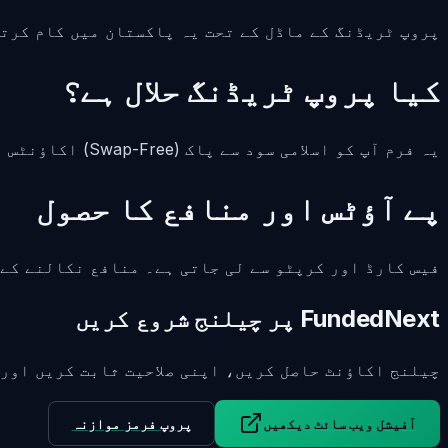
پروپ ٹریڈنگ کے ماڈل کے تحت یہ پاکستان میں کام کرتی ہے۔ چیلنج 
کیا پروپ ٹریڈنگ حلال ہے؟
یہ فرم آپ کو اسلامی سود سے پاک (Swap-Free) اکاؤنٹس فراہم کرتی ہے تاکہ آپ شریعت کے مطابق کام کر سکیں۔
پے آؤٹس اور منافع کا حصول
فیس کارڈ اور کرپٹو سے لی جاتی ہے۔ منافع نکالنے کے لیے Deel اور Wise دستیاب ہیں، جو پاکستانی بینکوں میں منتقلی کو بہت آسان
FundedNext پر چیلنج شروع کریں
چیلنج اکاؤنٹ حاصل کریں، اپنی صلاحیت ثابت کریں اور
آفیشل ویب سائٹ دیکھیں
پروپ فرمز موازنہ