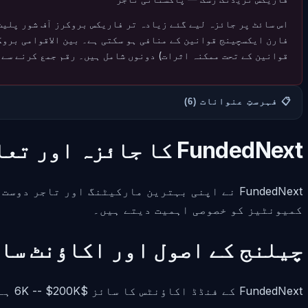
فارن ایکسچینج قوانین کے منافی ہو سکتی ہے۔ بین الاقوامی برو
قوانین کے تحت ممکنہ اثرات) دونوں شامل ہیں۔ رقم جمع کرنے سے 
📋 فہرستِ عنوانات (6)
FundedNext
کا جائزہ اور تعا
FundedNext نے اپنی بہترین مارکیٹنگ اور تاج
کمیونٹیز کو خصوصی اہمیت دیتے ہیں۔
چیلنج کے اصول اور اکاؤنٹ سا
FundedNext
کے فنڈڈ اکاؤنٹس کا سائز
$6K -- $200K
ہے۔