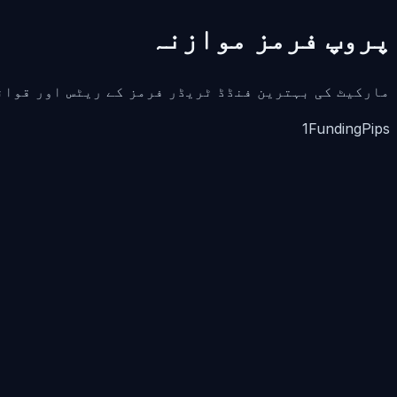
پروپ فرمز موازنہ
مارکیٹ کی بہترین فنڈڈ ٹریڈر فرمز کے ریٹس اور قوان
1
FundingPips