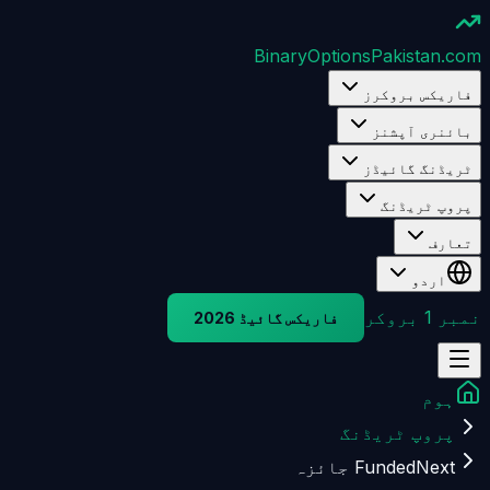
BinaryOptions
Pakistan.com
فاریکس بروکرز
بائنری آپشنز
ٹریڈنگ گائیڈز
پروپ ٹریڈنگ
تعارف
اردو
نمبر 1 بروکر
فاریکس گائیڈ 2026
ہوم
پروپ ٹریڈنگ
FundedNext جائزہ