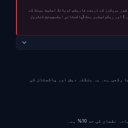
 SECP یا SBP سے ریگولیٹڈ نہیں ہیں۔ پاکستان سے آف شور بروکرز کے ذریعے فاریکس ٹریڈنگ اسٹیٹ بینک کے
رہ) اور ریگولیٹری رسک (پاکستانی ایکسچینج کنٹرول
 مچا رکھی ہے۔ یہ بنگلہ دیش اور پاکستان کی
ادہ نقصان کی حد
10%
ہے۔