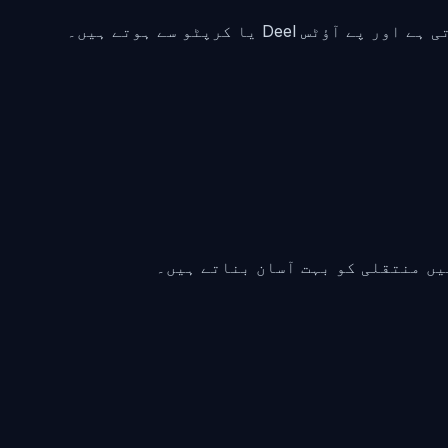
یا کرپٹو سے ہوتے ہیں۔