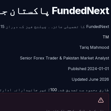
FundedNext پاکستان جائزہ 2026 — ریفنڈ ایبل فیس
FundedNext کا تفصیلی جائزہ۔ چیلنج فیز کے دوران 15٪ منافع کمانے کا موقع، 100٪ ریفنڈ ایبل فیس اور پاکستان میں پے آؤٹس۔
TM
Tariq Mahmood
Senior Forex Trader & Pakistan Market Analyst
Published 2024-01-01
Updated June 2026
طارق محمود سے تصدیق شدہ
100٪ غیر جانبدارانہ ادارتی اصول
فاریکس ٹریڈنگ رسک — پاکستانی تاجر