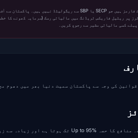
اس سائٹ پر جائزہ لیے گئے زیادہ تر فاریکس بروکرز آف شور پلیٹ فارمز ہیں جو
کرز پر ریٹیل فاریکس ٹریڈنگ میں مالیاتی رسک (سرمایہ کھونے کا خط
پہلے کسی مالیاتی مشیر سے رجوع کریں۔
رف
ر دوست قوانین کی وجہ سے پاکستان سمیت دنیا بھر میں دھوم
ئز
 منافع کا حصہ
Up to 95%
تک ہوتا ہے اور زیادہ سے زی